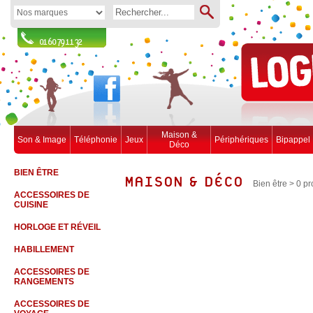
01 60 79 11 32
Maison &
Son & Image
Téléphonie
Jeux
Périphériques
Bipappel
Déco
BIEN ÊTRE
MAISON & DÉCO
Bien être
> 0 pr
ACCESSOIRES DE
CUISINE
HORLOGE ET RÉVEIL
HABILLEMENT
ACCESSOIRES DE
RANGEMENTS
ACCESSOIRES DE