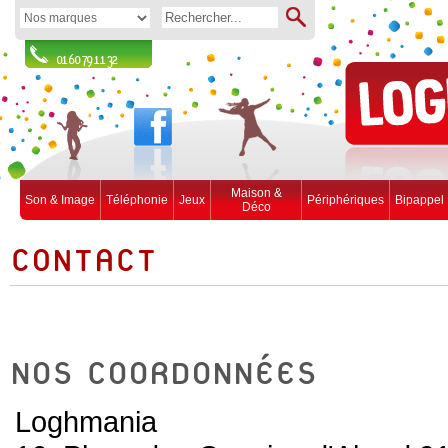
01 60 79 11 32
Maison &
Son & Image
Téléphonie
Jeux
Périphériques
Bipappel
Déco
CONTACT
NOS COORDONNÉES
Loghmania