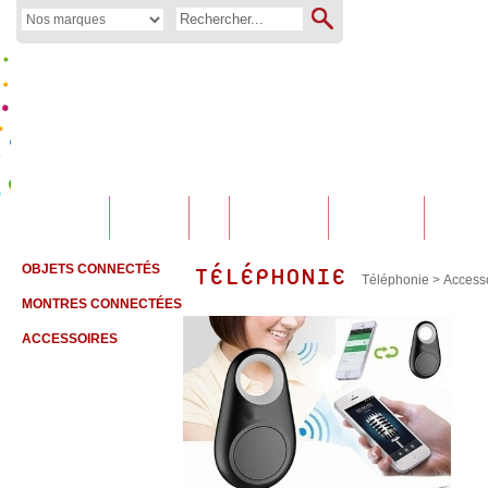
01 60 79 11 32
Maison &
Son & Image
Téléphonie
Jeux
Périphériques
Bipappel
Déco
OBJETS CONNECTÉS
TÉLÉPHONIE
Téléphonie
>
Access
MONTRES CONNECTÉES
ACCESSOIRES