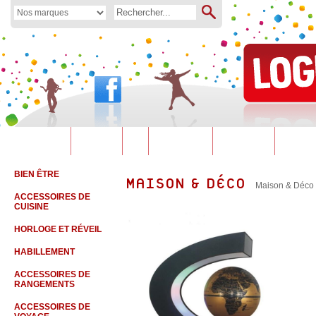
01 60 79 11 32
Maison &
Son & Image
Téléphonie
Jeux
Périphériques
Bipappel
Déco
BIEN ÊTRE
MAISON & DÉCO
Maison & Déco
ACCESSOIRES DE
CUISINE
HORLOGE ET RÉVEIL
HABILLEMENT
ACCESSOIRES DE
RANGEMENTS
ACCESSOIRES DE